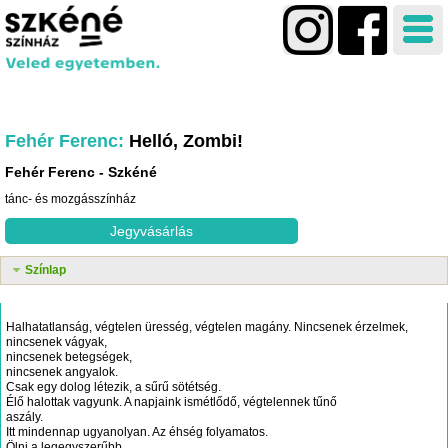
Fehér Ferenc
Helló, Zombi!
Fehér Ferenc
Szkéné
tánc- és mozgásszínház
Jegyvásárlás
Színlap
Halhatatlanság, végtelen üresség, végtelen magány. Nincsenek érzelmek,
nincsenek vágyak,
nincsenek betegségek,
nincsenek angyalok.
Csak egy dolog létezik, a sűrű sötétség.
Élő halottak vagyunk. A napjaink ismétlődő, végtelennek tűnő
aszály.
Itt mindennap ugyanolyan. Az éhség folyamatos.
Ölni a legegyszerűbb.