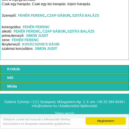
Csak egy harapás. Csak egy kis harapás. Icipici harapás.
Szereplő
FEHÉR FERENC
CZAP GÁBOR
SZITÁS BALÁZS
koreográfus
FEHÉR FERENC
alkotó
FEHÉR FERENC
CZAP GÁBOR
SZITÁS BALÁZS
jelmeztervező
SIMON JUDIT
zene
FEHÉR FERENC
fénytervező
KOVÁCSOVICS DÁVID
szakmai konzultáns
SIMON JUDIT
Kritikák
Infó
Média
Szkéné Színház / 1111 Budapest, Műegyetem rkp. 3. II. em. / 06 20 384 6049 /
info@szkene.hu
/
Adatkezelési tájékoztató
Teljes verzió
Oldalunk cookie-kat használ a felhasználói élmény
Megértettem
fokozásához és látogatási statisztikák gyűjtéséhez.