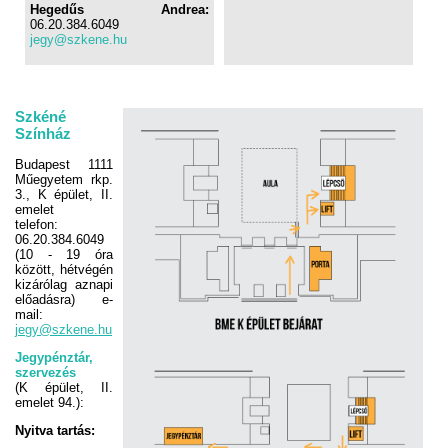
Hegedűs Andrea:
06.20.384.6049
jegy@szkene.hu
Szkéné
Színház
Budapest 1111
Műegyetem rkp.
3., K épület, II.
emelet
telefon:
06.20.384.6049
(10 - 19 óra
között, hétvégén
kizárólag aznapi
előadásra) e-
mail:
jegy@szkene.hu
Jegypénztár,
szervezés
(K épület, II.
emelet 94.):
Nyitva tartás: