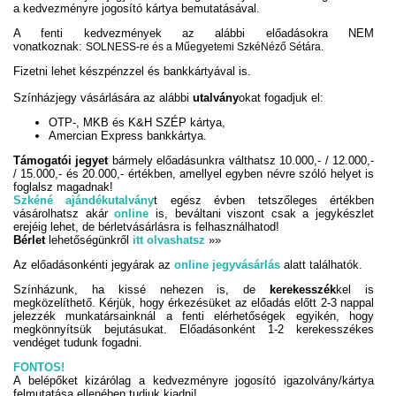
a kedvezményre jogosító kártya bemutatásával.
A fenti kedvezmények az alábbi előadásokra NEM
vonatkoznak:
SOLNESS-re és a Műegyetemi SzkéNéző Sétára.
Fizetni lehet készpénzzel és bankkártyával is.
Színházjegy vásárlására az alábbi
utalvány
okat fogadjuk el:
OTP-, MKB és K&H SZÉP kártya,
Amercian Express bankkártya.
Támogatói jegyet
bármely előadásunkra válthatsz 10.000,- / 12.000,-
/ 15.000,- és 20.000,- értékben, amellyel egyben névre szóló helyet is
foglalsz magadnak!
Szkéné ajándékutalvány
t egész évben tetszőleges értékben
vásárolhatsz akár
online
is, beváltani viszont csak a jegykészlet
erejéig lehet, de bérletvásárlásra is felhasználhatod!
Bérlet
lehetőségünkről
itt olvashatsz
»»
Az előadásonkénti jegyárak az
online jegyvásárlás
alatt találhatók.
Színházunk, ha kissé nehezen is, de
kerekesszék
kel is
megközelíthető. Kérjük, hogy érkezésüket az előadás előtt 2-3 nappal
jelezzék munkatársainknál a fenti elérhetőségek egyikén, hogy
megkönnyítsük bejutásukat. Előadásonként 1-2 kerekesszékes
vendéget tudunk fogadni.
FONTOS!
A belépőket kizárólag a kedvezményre jogosító igazolvány/kártya
felmutatása ellenében tudjuk kiadni!