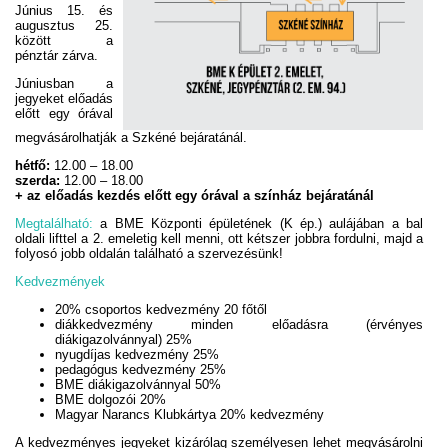
Június 15. és
augusztus 25.
között a
pénztár zárva.
Júniusban a
jegyeket előadás
előtt egy órával
megvásárolhatják a Szkéné bejáratánál.
hétfő:
12.00 – 18.00
szerda:
12.00 – 18.00
+ az előadás kezdés előtt egy órával a színház bejáratánál
Megtalálható:
a BME Központi épületének (K ép.) aulájában a bal
oldali lifttel a 2. emeletig kell menni, ott kétszer jobbra fordulni, majd a
folyosó jobb oldalán található a szervezésünk!
Kedvezmények
20% csoportos kedvezmény 20 főtől
diákkedvezmény minden előadásra (érvényes
diákigazolvánnyal) 25%
nyugdíjas kedvezmény 25%
pedagógus kedvezmény 25%
BME diákigazolvánnyal 50%
BME dolgozói 20%
Magyar Narancs Klubkártya 20% kedvezmény
A kedvezményes jegyeket kizárólag személyesen lehet megvásárolni