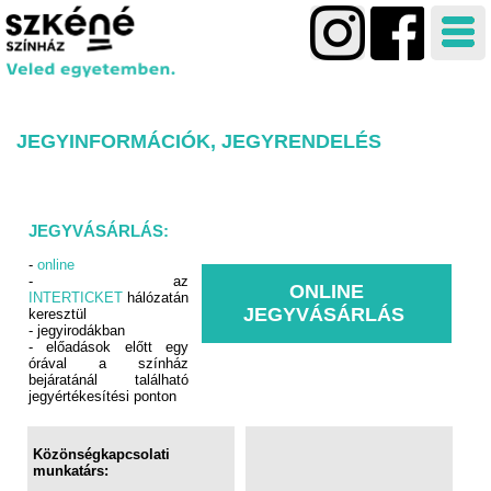
JEGYINFORMÁCIÓK, JEGYRENDELÉS
JEGYVÁSÁRLÁS:
-
online
- az
ONLINE
INTERTICKET
hálózatán
JEGYVÁSÁRLÁS
keresztül
- jegyirodákban
- előadások előtt egy
órával a színház
bejáratánál található
jegyértékesítési ponton
Közönségkapcsolati
munkatárs: