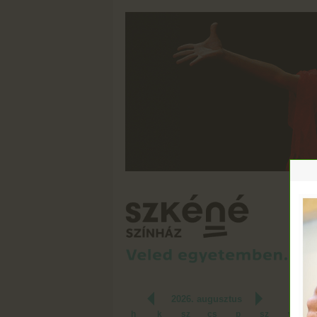
SZ
K
2026. augusztus
h
k
sz
cs
p
sz
v