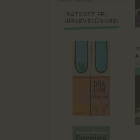
SZ
A
Sz