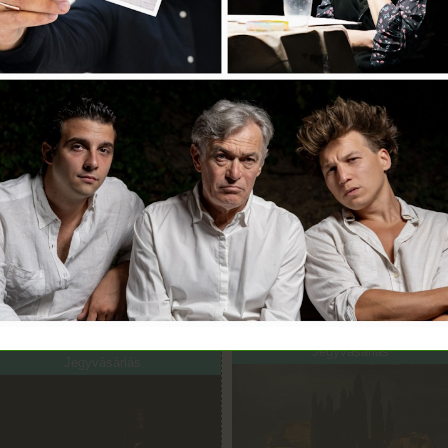
lai Produkciós Iroda
Jegyvásárlás
EPT.
13.
19:00
SZEPT.
14.
19:00
Alkésztisz
 vágy titokzatos tárgya
Színház- és Filmművészeti Egye
kéné Színház
Jegyvásárlás
Jegyvásárlás