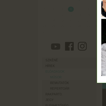
1
2
3
4
5
6
7
8
9
Or
10
11
12
13
14
15
16
17
18
19
20
21
22
23
24
25
26
27
28
29
30
31
SZKÉNÉ
SZ
HÍREK
ELŐADÁSOK
A
MŰSOR
Sz
BEMUTATÓK
REPERTOÁR
RAKPART3.
JEGY
ELÉRHETŐSÉG