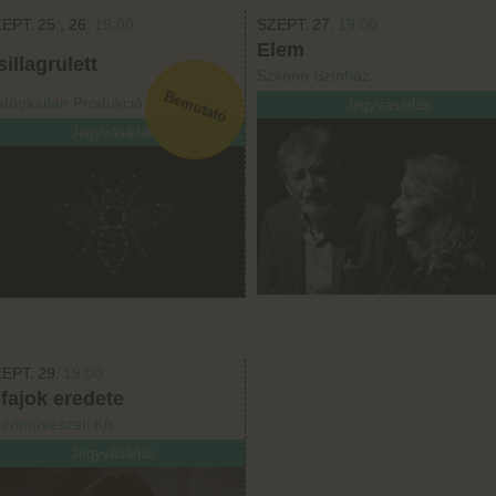
EPT.
25.
26.
19:00
SZEPT.
27.
19:00
Elem
illagrulett
Szkéné Színház
dögkatlan Produkció
Jegyvásárlás
Jegyvásárlás
EPT.
29.
19:00
 fajok eredete
zőművészeti Kft.
Jegyvásárlás