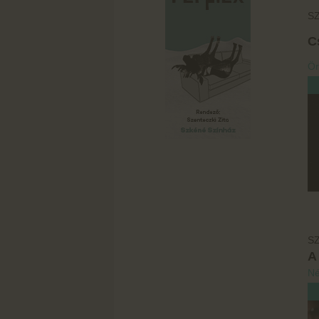
SZ
Cs
Ör
SZ
A
Né