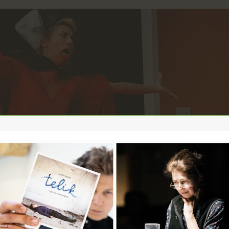
2026. szeptember
EPT.
8.
9.
10.
19:00
SZEPT.
12.
19:00
M, mint Mizantróp
Szkéné Színház
Jegyvásárlás
önnyű nekem a föld