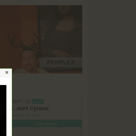
PERPLEX
SZEPT.
12.
21:00
C, mint Cyrano
Szkéné Színház
Jegyvásárlás