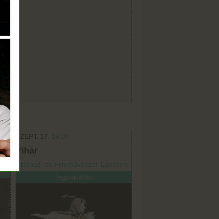
SZEPT.
17.
19:00
Vihar
tem
Színház- és Filmművészeti Egyetem
Jegyvásárlás