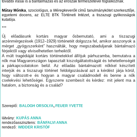
további írásai is a bántalmazás és az erőszak természetével foglalkoznak.
Mátay Mónika
, szociológus, a
Méregkeverők
című tanulmánykötet szerkesztője,
egyetemi docens, az ELTE BTK Történeti Intézet, a tiszazugi gyilkosságok
kutatója.
***
Új előadásunk kortárs magyar ősbemutató, ami a tiszazugi
arzénmérgezések (1912–1929) történetét dolgozza fel, amikor asszonyok a
mérget „gyógyszerként” használták, hogy megszabaduljanak bántalmazó
férjeiktől vagy elviselhetetlen terheiktől.
A múlt tragédiáját kortárs történetekkel állítjuk párhuzamba, bemutatva a
nők mai Magyarországon tapasztalt kiszolgáltatottságát és tehetetlenségét
a párkapcsolatokon belül. Az előadás bántalmazott nőkkel készített
interjúk és a tiszazugi történet feldolgozásával azt a kérdést járja körül,
hogy változott-e és hogyan a magyar családmodell és benne a nők
cselekvési lehetőségei. Egyszerre szembesít és kérdez: mit jelent ma a
hatalom, a biztonság és a család?
Szereplő
BALOGH ORSOLYA
FEUER YVETTE
látvány
KUPÁS ANNA
rendezőasszisztens
BÁNFALVI ANNA
rendező
WIDDER KRISTÓF