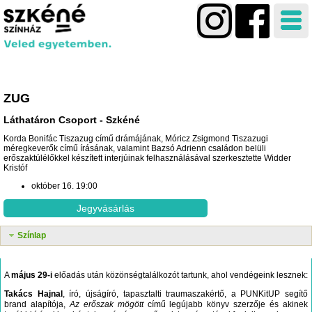
ZUG
Láthatáron Csoport
Szkéné
Korda Bonifác Tiszazug című drámájának, Móricz Zsigmond Tiszazugi
méregkeverők című írásának, valamint Bazsó Adrienn családon belüli
erőszaktúlélőkkel készített interjúinak felhasználásával szerkesztette Widder
Kristóf
október 16. 19:00
Jegyvásárlás
Színlap
A
május 29-i
előadás után közönségtalálkozót tartunk, ahol vendégeink lesznek:
Takács Hajnal
, író, újságíró, t
apasztalti traumaszakértő, a PUNKitUP segítő
brand alapítója,
Az erőszak mögött
című legújabb könyv szerzője és akinek