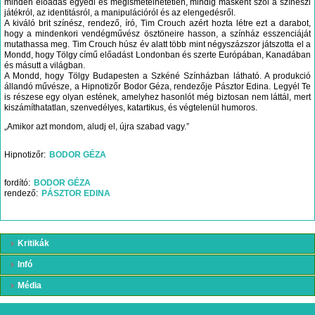
minden előadás egyedi és megismételhetetlen, mindig másként szól a színészi
játékról, az identitásról, a manipulációról és az elengedésről.
A kiváló brit színész, rendező, író, Tim Crouch azért hozta létre ezt a darabot,
hogy a mindenkori vendégművész ösztöneire hasson, a színház esszenciáját
mutathassa meg. Tim Crouch húsz év alatt több mint négyszázszor játszotta el a
Mondd, hogy Tölgy című előadást Londonban és szerte Európában, Kanadában
és másutt a világban.
A Mondd, hogy Tölgy Budapesten a Szkéné Színházban látható. A produkció
állandó művésze, a Hipnotizőr Bodor Géza, rendezője Pásztor Edina. Legyél Te
is részese egy olyan estének, amelyhez hasonlót még biztosan nem láttál, mert
kiszámíthatatlan, szenvedélyes, katartikus, és végtelenül humoros.
„Amikor azt mondom, aludj el, újra szabad vagy.”
Hipnotizőr
BODOR GÉZA
fordító
BODOR GÉZA
rendező
PÁSZTOR EDINA
Kritikák
Infó
Média