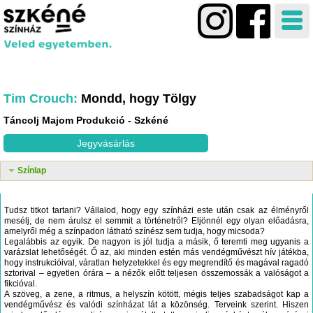
Tim Crouch
Mondd, hogy Tölgy
Táncolj Majom Produkció
Szkéné
Jegyvásárlás
Színlap
Tudsz titkot tartani? Vállalod, hogy egy színházi este után csak az élményről
mesélj, de nem árulsz el semmit a történetről? Eljönnél egy olyan előadásra,
amelyről még a színpadon látható színész sem tudja, hogy micsoda?
Legalábbis az egyik. De nagyon is jól tudja a másik, ő teremti meg ugyanis a
varázslat lehetőségét. Ő az, aki minden estén más vendégművészt hív játékba,
hogy instrukcióival, váratlan helyzetekkel és egy megrendítő és magával ragadó
sztorival – egyetlen órára – a nézők előtt teljesen összemossák a valóságot a
fikcióval.
A szöveg, a zene, a ritmus, a helyszín kötött, mégis teljes szabadságot kap a
vendégművész és valódi színházat lát a közönség. Terveink szerint. Hiszen