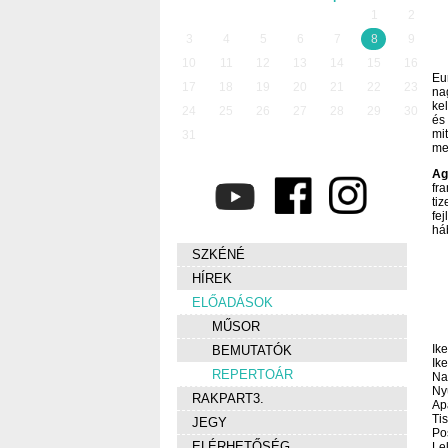
1
2
3
4
5
6
7
8
9
10
11
12
13
14
15
16
Eu
17
18
19
20
21
22
23
na
ke
24
25
26
27
28
29
30
és 
mi
31
me
Ag
fr
ti
fe
há
SZKÉNÉ
HÍREK
ELŐADÁSOK
MŰSOR
Ike
BEMUTATÓK
Ike
REPERTOÁR
Na
Ny
RAKPART3.
Ap
Tis
JEGY
Po
ELÉRHETŐSÉG
Le