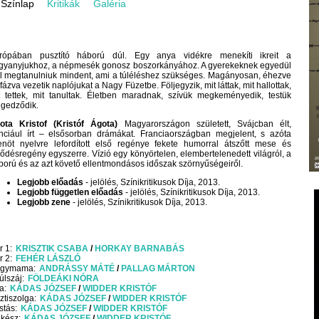
Színlap
Kritikák
Galéria
rópában pusztító háború dúl. Egy anya vidékre menekíti ikreit a
gyanyjukhoz, a népmesék gonosz boszorkányához. A gyerekeknek egyedül
ll megtanulniuk mindent, ami a túléléshez szükséges. Magányosan, éhezve
fázva vezetik naplójukat a Nagy Füzetbe. Följegyzik, mit láttak, mit hallottak,
t tettek, mit tanultak. Életben maradnak, szívük megkeményedik, testük
gedződik.
ota Kristof (Kristóf Ágota)
Magyarországon született, Svájcban élt,
anciául írt – elsősorban drámákat. Franciaországban megjelent, s azóta
zenöt nyelvre lefordított első regénye fekete humorral átszőtt mese és
jlődésregény egyszerre. Vízió egy könyörtelen, elembertelenedett világról, a
ború és az azt követő ellentmondásos időszak szörnyűségeiről.
Legjobb előadás
- jelölés, Színikritikusok Díja, 2013.
Legjobb független előadás
- jelölés, Színikritikusok Díja, 2013.
Legjobb zene
- jelölés, Színikritikusok Díja, 2013.
r 1
KRISZTIK CSABA
HORKAY BARNABÁS
r 2
FEHÉR LÁSZLÓ
gymama
ANDRÁSSY MÁTÉ
PALLAG MÁRTON
úlszáj
FÖLDEÁKI NÓRA
a
KÁDAS JÓZSEF
WIDDER KRISTÓF
ztiszolga
KÁDAS JÓZSEF
WIDDER KRISTÓF
stás
KÁDAS JÓZSEF
WIDDER KRISTÓF
lkész
KÁDAS JÓZSEF
WIDDER KRISTÓF