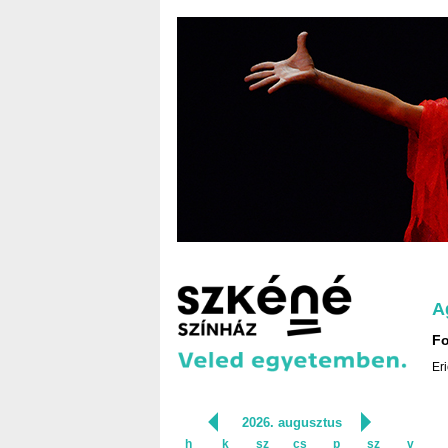
A
Fo
Er
2026. augusztus
h
k
sz
cs
p
sz
v