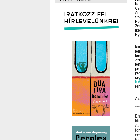
Ka
Cs
An
Sz
Ny
Ze
Ik
Ny
ko
je
for
ze
fé
pr
pr
pr
NÁ
re
Az
***
Eh
kí
Az
fo
eg
tö