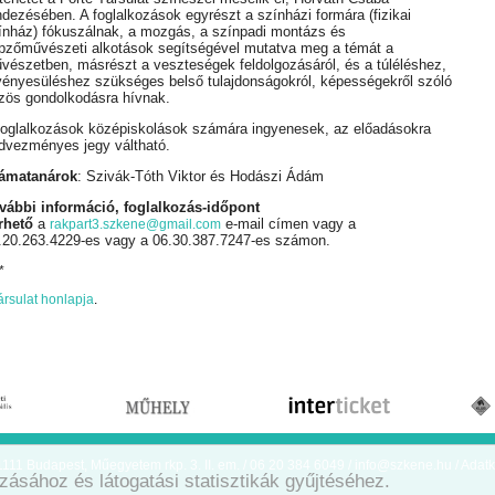
ndezésében. A foglalkozások egyrészt a színházi formára (fizikai
ínház) fókuszálnak, a mozgás, a színpadi montázs és
pzőművészeti alkotások segítségével mutatva meg a témát a
vészetben, másrészt a veszteségek feldolgozásáról, és a túléléshez,
vényesüléshez szükséges belső tulajdonságokról, képességekről szóló
zös gondolkodásra hívnak.
foglalkozások középiskolások számára ingyenesek, az előadásokra
dvezményes jegy váltható.
ámatanárok
: Szivák-Tóth Viktor és Hodászi Ádám
vábbi információ, foglalkozás-időpont
rhető
a
e-mail címen vagy a
rakpart3.szkene@gmail.com
.20.263.4229-es vagy a 06.30.387.7247-es számon.
*
ársulat honlapja
.
111 Budapest, Műegyetem rkp. 3. II. em. / 06 20 384 6049 /
info@szkene.hu
/
Adatk
zásához és látogatási statisztikák gyűjtéséhez.