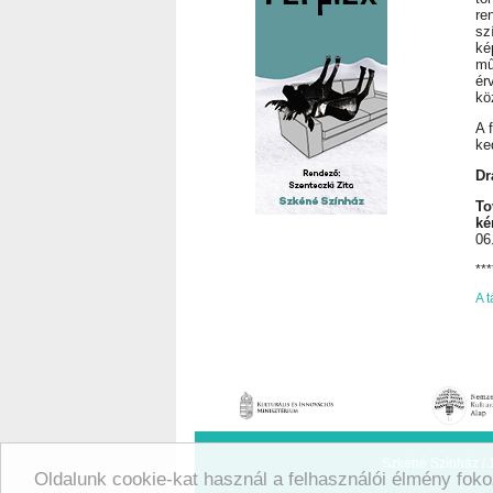
re
sz
ké
mű
ér
kö
A 
ke
Dr
To
ké
06
***
A t
Szkéné Színház / 1
Oldalunk cookie-kat használ a felhasználói élmény foko