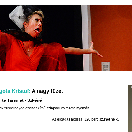
gota Kristof
A nagy füzet
rte Társulat
Szkéné
ick Aufderheyde azonos című színpadi változata nyomán
Az előadás hossza: 120 perc szünet nélkül