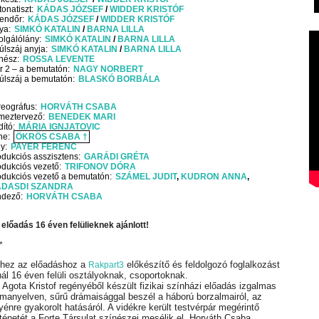
tonatiszt
KÁDAS JÓZSEF
WIDDER KRISTÓF
endőr
KÁDAS JÓZSEF
WIDDER KRISTÓF
ya
SIMKÓ KATALIN
BARNA LILLA
olgálólány
SIMKÓ KATALIN
BARNA LILLA
úlszáj anyja
SIMKÓ KATALIN
BARNA LILLA
nész
ROSSA LEVENTE
er 2 – a bemutatón
NAGY NORBERT
úlszáj a bemutatón
BLASKÓ BORBÁLA
reográfus
HORVÁTH CSABA
lmeztervező
BENEDEK MARI
dító
MÁRIA IGNJATOVIC
ne
ÖKRÖS CSABA †
ny
PAYER FERENC
odukciós asszisztens
GARÁDI GRÉTA
odukciós vezető
TRIFONOV DÓRA
odukciós vezető a bemutatón
SZÁMEL JUDIT
KUDRON ANNA
DASDI SZANDRA
ndező
HORVÁTH CSABA
 előadás 16 éven felülieknek ajánlott!
*
hez az előadáshoz a
előkészítő és feldolgozó foglalkozást
Rakpart3
nál 16 éven felüli osztályoknak, csoportoknak.
 Agota Kristof regényéből készült fizikai színházi előadás izgalmas
rmanyelven, sűrű drámaisággal beszél a háború borzalmairól, az
yénre gyakorolt hatásáról. A vidékre került testvérpár megérintő
rténetét a Forte Társulat színészei mesélik el, Horváth Csaba